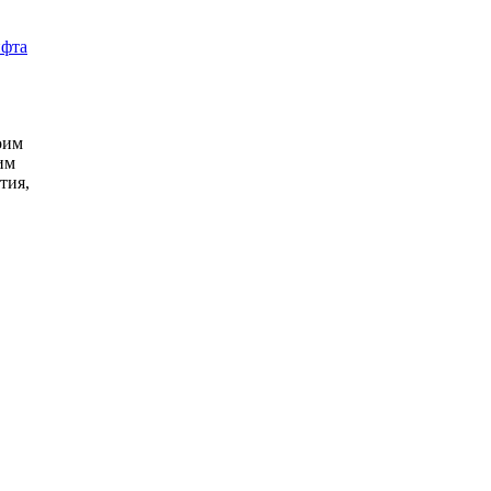
оим
им
тия,