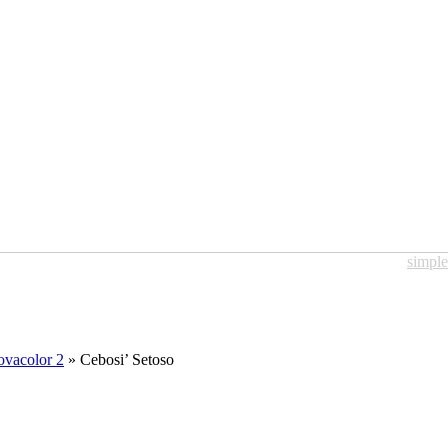
simpl
vacolor 2
» Cebosi’ Setoso