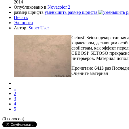
2014
Опубликовано в
Novacolor 2
размер шрифта
уменьшить размер шрифта
Печать
Эл. почта
Автор
Super User
Cebosi’ Setoso декоративная
характером, делающим особы
свойствам, как эффект пере
CEBOSI’ SETOSO прекрасно 
интерьеров. Материал испол
Прочитано
6413
раз
Последн
Оцените материал
1
2
3
4
5
(0 голосов)