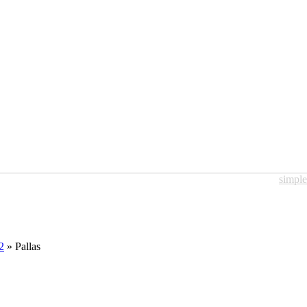
simpl
2
» Pallas