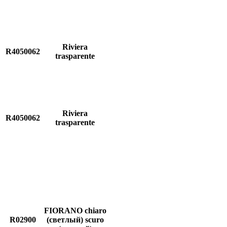
Riviera
R4050062
trasparente
Riviera
R4050062
trasparente
FIORANO chiaro
R02900
(светлый) scuro